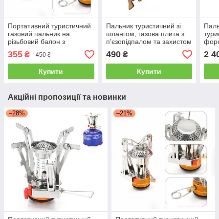
Портативний туристичний
Пальник туристичний зі
Паль
газовий пальник на
шлангом, газова плита з
тури
різьбовий балон з
п'єзопідпалом та захистом
форс
п'єзопідпалом в кейсі
від вітру K-203, похідна
п'єз
355
490
2 4
₴
₴
450 ₴
плита
Купити
Купити
Акційні пропозиції та новинки
–28%
–21%