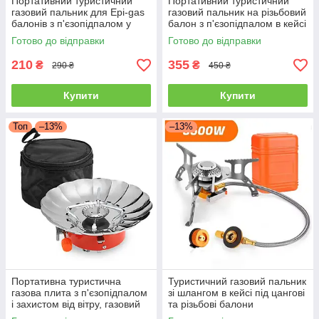
Портативний туристичний
Портативний туристичний
газовий пальник для Epi-gas
газовий пальник на різьбовий
балонів з п'єзопідпалом у
балон з п'єзопідпалом в кейсі
футлярі
Готово до відправки
Готово до відправки
210
355
₴
₴
290 ₴
450 ₴
Купити
Купити
Топ
–13%
–13%
Портативна туристична
Туристичний газовий пальник
газова плита з п'єзопідпалом
зі шлангом в кейсі під цангові
і захистом від вітру, газовий
та різьбові балони
пальник туристичний