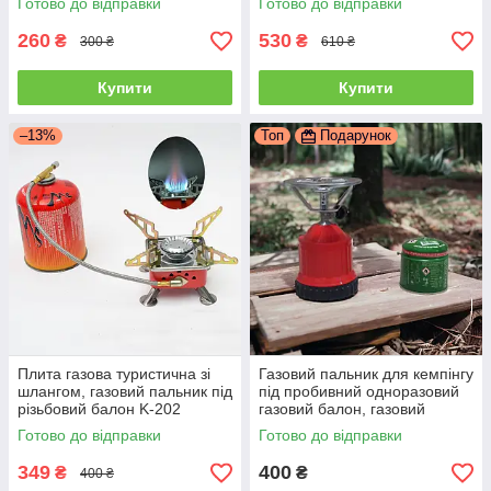
Готово до відправки
Готово до відправки
260
530
₴
₴
300 ₴
610 ₴
Купити
Купити
–13%
Топ
Подарунок
Плита газова туристична зі
Газовий пальник для кемпінгу
шлангом, газовий пальник під
під пробивний одноразовий
різьбовий балон K-202
газовий балон, газовий
примус для пікніка
Готово до відправки
Готово до відправки
349
400
₴
₴
400 ₴