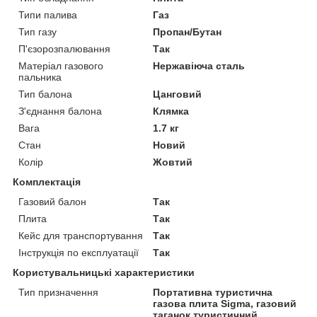
Типи палива
Газ
Тип газу
Пропан/Бутан
П'єзорозпалювання
Так
Матеріал газового
Нержавіюча сталь
пальника
Тип балона
Цанговий
З'єднання балона
Клямка
Вага
1.7 кг
Стан
Новий
Колір
Жовтий
Комплектація
Газовий балон
Так
Плита
Так
Кейс для транспортування
Так
Інструкція по експлуатації
Так
Користувальницькі характеристики
Тип призначення
Портативна туристична
газова плита Sigma, газовий
таганок туристичний