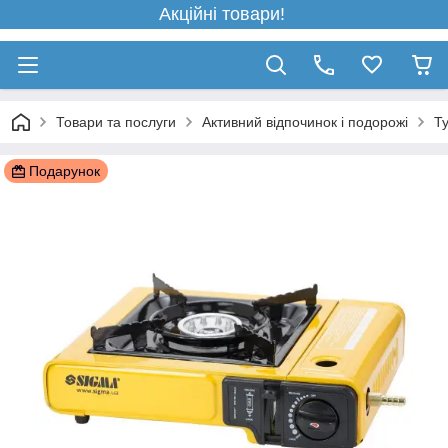
Акційні товари!
Товари та послуги
Активний відпочинок і подорожі
Ту
Подарунок