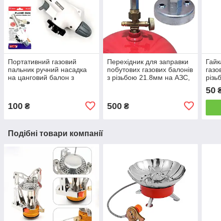
Портативний газовий
Перехідник для заправки
Гайк
пальник ручний насадка
побутових газових балонів
газо
на цанговий балон з
з різьбою 21.8мм на АЗС,
різь
пєзопідпалом Flame gun
заправний адаптер на
50
920
газовий балон
100
500
₴
₴
Подібні товари компанії