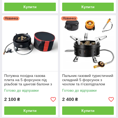
Купити
Купити
Новинка
Новинка
Потужна похідна газова
Пальник газовий туристичний
плита на 5 форсунок під
складний 5 форсунок з
різьбові та цангові балони з
чохлом та п'єзопідпалом
чохлом
Готово до відправки
Готово до відправки
2 100
2 400
₴
₴
Купити
Купити