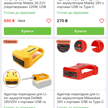
акумулятор Makita 18-21V
ion акумуляторів Makita 18V з
(перетворювач 120W, USB
портами USB та Type-C
QC 3.0, дисплей)
Готово до відправки
Готово до відправки
690
270
₴
₴
750 ₴
Купити
Купити
Новинка
Новинка
Адаптер-перехідник для Li-
Адаптер-перехідник для Li-
ion акумуляторів DeWalt
ion акумуляторів Milwaukee
18V/20V з портами USB та
18V з портами USB та Type-C
Type-C
Готово до відправки
Готово до відправки