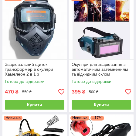
Зварювальний щиток
Окуляри для зварювання з
трансформер в окуляри
автоматичним затемненням
Хамелеон 2 в 1 з
та відкидним склом
автоматичним затемненням
Хамелеон, захисні окуляри
Готово до відправки
Готово до відправки
для зварювальних робіт
470
395
₴
₴
550 ₴
500 ₴
Купити
Купити
Новинка
Новинка
–17%