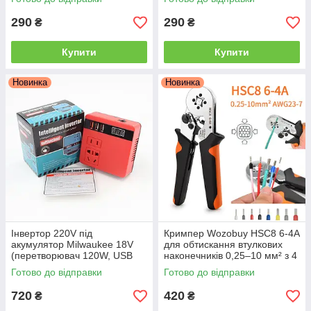
290
290
₴
₴
Купити
Купити
Новинка
Новинка
Інвертор 220V під
Кримпер Wozobuy HSC8 6-4A
акумулятор Milwaukee 18V
для обтискання втулкових
(перетворювач 120W, USB
наконечників 0,25–10 мм² з 4
QC 3.0, дисплей)
кулачками
Готово до відправки
Готово до відправки
720
420
₴
₴