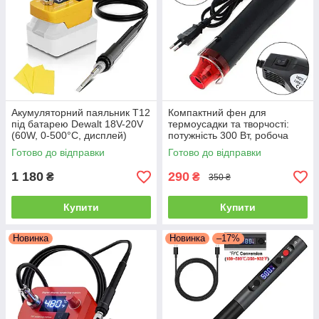
Акумуляторний паяльник T12
Компактний фен для
під батарею Dewalt 18V-20V
термоусадки та творчості:
(60W, 0-500°C, дисплей)
потужність 300 Вт, робоча
температура 200°C
Готово до відправки
Готово до відправки
1 180
290
₴
₴
350 ₴
Купити
Купити
Новинка
Новинка
–17%