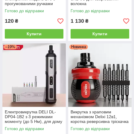
прогумованими ручками
волокна
Готово до відправки
Готово до відправки
120
1 130
₴
₴
Купити
Купити
–19%
Новинка
Електровикрутка DELI DL-
Викрутка з храповим
DP04-1B2 з 3 режимами
механізмом Delixi 12в1,
моменту (до 5 Нм), для дому
коротка реверсивна тріскачка
та електроніки, з бітами Cr-V
з магнітними бітами
Готово до відправки
Готово до відправки