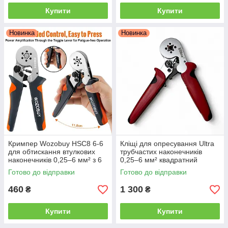
Купити
Купити
Новинка
Новинка
Кримпер Wozobuy HSC8 6-6
Кліщі для опресування Ultra
для обтискання втулкових
трубчастих наконечників
наконечників 0,25–6 мм² з 6
0,25–6 мм² квадратний
кулачками
профіль 180 мм
Готово до відправки
Готово до відправки
460
1 300
₴
₴
Купити
Купити