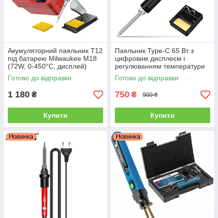
Акумуляторний паяльник T12
Паяльник Type-C 65 Вт з
під батарею Milwaukee M18
цифровим дисплеєм і
(72W, 0-450°C, дисплей)
регулюванням температури
180–500°C
Готово до відправки
Готово до відправки
1 180
750
₴
₴
900 ₴
Купити
Купити
Новинка
Новинка