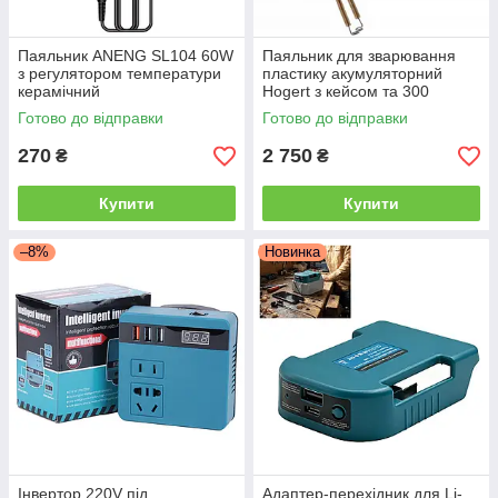
Паяльник ANENG SL104 60W
Паяльник для зварювання
з регулятором температури
пластику акумуляторний
керамічний
Hogert з кейсом та 300
скобами в комплекті
Готово до відправки
Готово до відправки
270
2 750
₴
₴
Купити
Купити
–8%
Новинка
Інвертор 220V під
Адаптер-перехідник для Li-