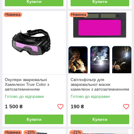
Купити
Купити
Новинка
Новинка
Окуляри зварювальні
Світлофільтр для
Хамелеон True Color з
зварювальної маски
автозатемненням
хамелеон з автозатемненням
(регульовані)
108х50 мм (фотоелемент)
Готово до відправки
Готово до відправки
1 500
190
₴
₴
Купити
Купити
Новинка
–15%
–21%