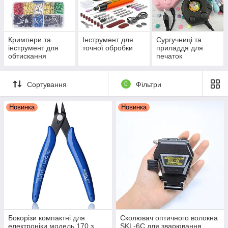
Кримпери та
Інструмент для
Сургучниці та
інструмент для
точної обробки
приладдя для
обтискання
печаток
проводів
Сортування
0
Фільтри
Новинка
Новинка
Бокорізи компактні для
Сколювач оптичного волокна
електроніки модель 170 з
SKL-6C для зварювання