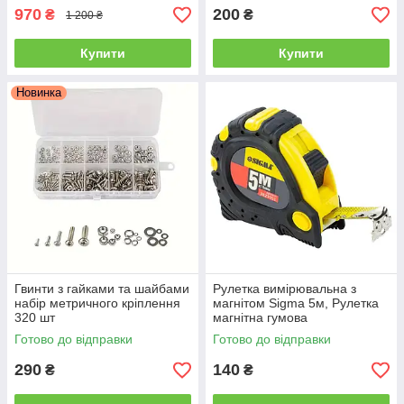
970
200
₴
₴
1 200 ₴
Купити
Купити
Новинка
Гвинти з гайками та шайбами
Рулетка вимірювальна з
набір метричного кріплення
магнітом Sigma 5м, Рулетка
320 шт
магнітна гумова
Готово до відправки
Готово до відправки
290
140
₴
₴