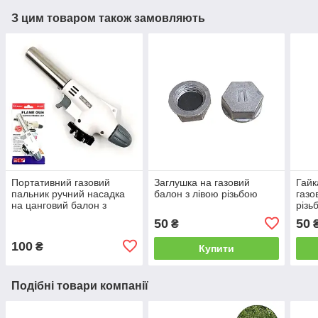
З цим товаром також замовляють
Портативний газовий
Заглушка на газовий
Гайк
пальник ручний насадка
балон з лівою різьбою
газо
на цанговий балон з
різь
пєзопідпалом Flame gun
50
50
₴
920
100
₴
Купити
Подібні товари компанії