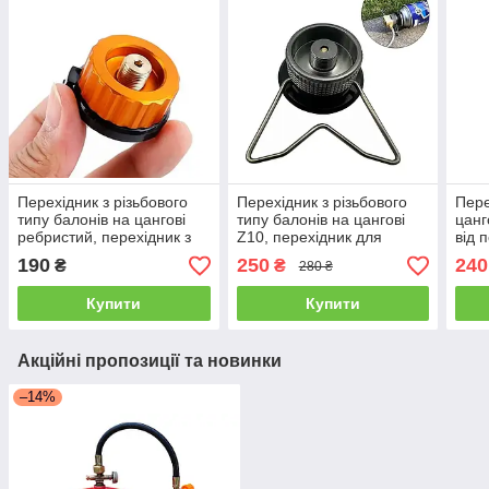
Перехідник з різьбового
Перехідник з різьбового
Пере
типу балонів на цангові
типу балонів на цангові
цанг
ребристий, перехідник з
Z10, перехідник для
від 
різьбового з'єднання на
газового балона
пере
190
250
240
₴
₴
280 ₴
цангу для газового
пальника
Купити
Купити
Акційні пропозиції та новинки
–14%