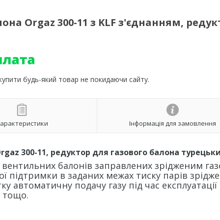
на Orgaz 300-11 з KLF з'єднанням, редук
 купити будь-який товар не покидаючи сайту.
арактеристики
Інформація для замовлення
rgaz 300-11, редуктор для газового балона турецьк
 вентильних балонів заправлених зрідженим га
ої підтримки в заданих межах тиску парів зрідж
тку автоматичну подачу газу під час експлуатації
ч тощо.