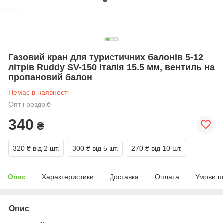
Газовий кран для туристичних балонів 5-12
літрів Ruddy SV-150 Італія 15.5 мм, вентиль на
пропановий балон
Немає в наявності
Опт і роздріб
340
₴
320 ₴
від 2 шт.
300 ₴
від 5 шт.
270 ₴
від 10 шт.
Опис
Характеристики
Доставка
Оплата
Умови п
Опис