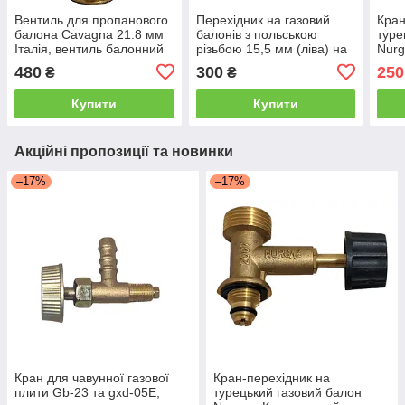
Вентиль для пропанового
Перехідник на газовий
Кран
балона Cavagna 21.8 мм
балонів з польською
туре
Італія, вентиль балонний
різьбою 15,5 мм (ліва) на
Nurg
газовий
різьбу 21.8мм (ліва)
проп
480
300
250
₴
₴
вент
Купити
Купити
Акційні пропозиції та новинки
–17%
–17%
Кран для чавунної газової
Кран-перехідник на
плити Gb-23 та gxd-05E,
турецький газовий балон