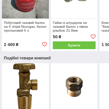
Побутовий газовий балон
Гайка із штуцером на
Комп
на 5 літрів Novogas, балон
газовий балон з лівою
"Кем
пропановий 5 л
різьбою 21.8мм
газо
із к
50
₴
2 400
1 5
₴
Купити
Подібні товари компанії