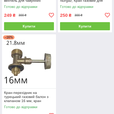
вентиль для чавунних
Nurgaz, Кран газовий для
пальників
пропанового балона, вентиль
Готово до відправки
Готово до відправки
на балон
249
250
₴
₴
300 ₴
300 ₴
Купити
Купити
–16%
Кран-перехідник на
турецький газовий балон з
клапаном 16 мм, кран
газовий для пропанового
Готово до відправки
балона