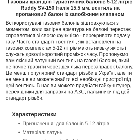
Газовий кран для туристичних балонів 5-12 літрів
Ruddy SV-150 Італія 15.5 мм, вентиль на
пропановий балон із запобіжним клапаном
Всі користувачі газових балонів зіштовхуються з
моментом, коли запірна арматура на балоні перестає
справлятися зі своєю функцією - перекривати подачу
газу. Часто стандартні вентилі, які встановлені на
газових комплектах 5-12 літрів мають низьку якість і
служать доволі короткий проміжок часу. Пропонуємо
вам якісний латунний вентиль на газові балони, який
не почне травити через декілька перезаправок балону.
Це менш популярний стандарт різьби в Україні, але ти
не менше ви можете знайти всі необіхдні пристрої під
цей вентиль. В нас ви можете придбати гайку-штуцер,
перехідники для заправки на АЗС, пальиники під цей
стандарт різьби.
Характеристики
Призначення: для балонів 5-12 літрів
Матеріал: латунь