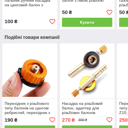
пальник ручний насадка
балон з лівою різьбою
газо
на цанговий балон з
різь
пєзопідпалом Flame gun
50
50
₴
920
100
₴
Купити
Подібні товари компанії
Перехідник з різьбового
Насадка на різьбовий
Пере
типу балонів на цангові
балон, адаптер для
типу
ребристий, перехідник з
різьбових балонів
Z10,
різьбового з'єднання на
газо
190
270
250
₴
₴
300 ₴
цангу для газового
пальника