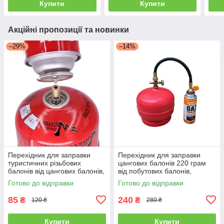
Купити
Купити
Акційні пропозиції та новинки
–29%
–14%
Перехідник для заправки
Перехідник для заправки
туристичних різьбових
цангових балонів 220 грам
балонів від цангових балонів,
від побутових балонів,
заправний перехідник
перехідник для балонів
Готово до відправки
Готово до відправки
85
240
₴
₴
120 ₴
280 ₴
Купити
Купити