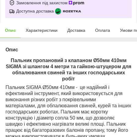
Замовлення під захистом
Доступна доставка
Опис
Характеристики
Доставка
Оплата
Умови п
Опис
Пальник пропановий з клапаном Ø50мм 410мм
SIGMA зі шлангом 4 метри та гайкою-штуцером для
обпалювання свиней та інших господарських
робіт
Пальник SIGMA Ø50мм 410мм - це надійний і
ефективний інструмент, який використовується для
виконання різних робіт з покрівельними
матеріалами, для обпалювання свиней, курей та інших
господарських роботах. Пальник має коротку
конструкцію і діаметр сопла 50 мм, що дозволяє
швидко і ефективно нагрівати великі площі. Пальник
працює від багаторазових балонів пропану, тому його
можна використовувати в будь-яких умовах.