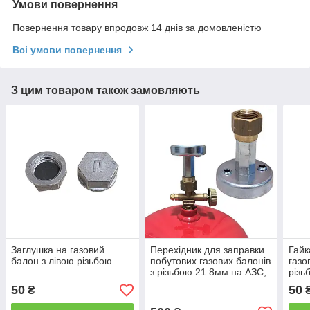
Умови повернення
Повернення товару впродовж 14 днів за домовленістю
Всі умови повернення
З цим товаром також замовляють
Заглушка на газовий
Перехідник для заправки
Гайк
балон з лівою різьбою
побутових газових балонів
газо
з різьбою 21.8мм на АЗС,
різь
заправний адаптер на
50
50
₴
газовий балон