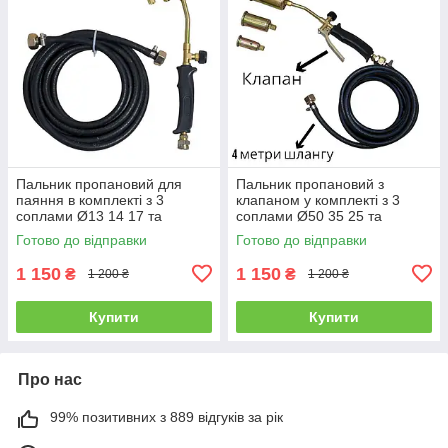
Пальник пропановий для
Пальник пропановий з
паяння в комплекті з 3
клапаном у комплекті з 3
соплами Ø13 14 17 та
соплами Ø50 35 25 та
шлангом 4 метри для
шлангом 4 метри для
Готово до відправки
Готово до відправки
підключення до балона
підключення до балона
1 150
1 150
₴
₴
1 200 ₴
1 200 ₴
Купити
Купити
Про нас
99% позитивних з 889 відгуків за рік