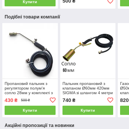
500
₴
Купити
Подібні товари компанії
Пропановий пальник з
Пальник пропановий з
Газо
регулятором полум'я
клапаном Ø60мм 420мм
Ø50
сопло 28мм у комплекті з
SIGMA зі шлангом 4 метри
клап
4 метрами шланга для
та гайкою-штуцером
гайк
430
740
820
₴
₴
500 ₴
підключення до балона
Купити
Купити
Акційні пропозиції та новинки