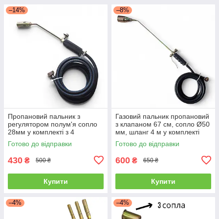
–14%
–8%
Пропановий пальник з
Газовий пальник пропановий
регулятором полум'я сопло
з клапаном 67 см, сопло Ø50
28мм у комплекті з 4
мм, шланг 4 м у комплекті
метрами шланга для
Готово до відправки
Готово до відправки
підключення до балона
430
600
₴
₴
500 ₴
650 ₴
Купити
Купити
–4%
–4%