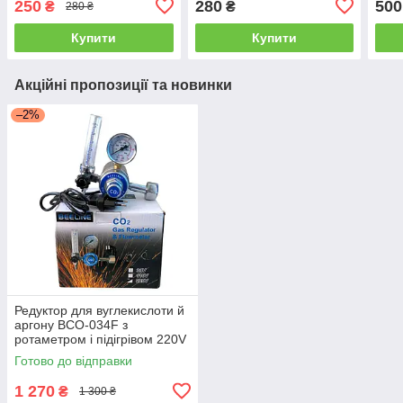
250
280
500
₴
₴
280 ₴
балона
Купити
Купити
Акційні пропозиції та новинки
–2%
Редуктор для вуглекислоти й
аргону BCO-034F з
ротаметром і підігрівом 220V
(євровилка)
Готово до відправки
1 270
₴
1 300 ₴