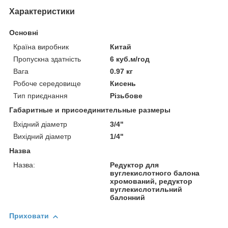
Характеристики
Основні
Країна виробник
Китай
Пропускна здатність
6 куб.м/год
Вага
0.97 кг
Робоче середовище
Кисень
Тип приєднання
Різьбове
Габаритные и присоединительные размеры
Вхідний діаметр
3/4"
Вихідний діаметр
1/4"
Назва
Назва:
Редуктор для
вуглекислотного балона
хромований, редуктор
вуглекислотильний
балонний
Приховати