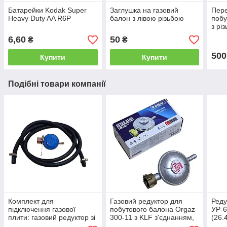
Батарейки Kodak Super
Заглушка на газовий
Пере
Heavy Duty AA R6P
балон з лівою різьбою
побу
з рі
запр
6,60
50
₴
₴
газо
500
Купити
Купити
Подібні товари компанії
Комплект для
Газовий редуктор для
Реду
підключення газової
побутового балона Orgaz
УР-6
плити: газовий редуктор зі
300-11 з KLF з'єднанням,
(26.
шлангом 2 метри + хомути
редуктор для газового
здат