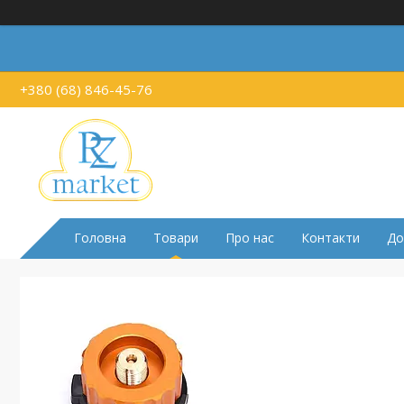
+380 (68) 846-45-76
Головна
Товари
Про нас
Контакти
До