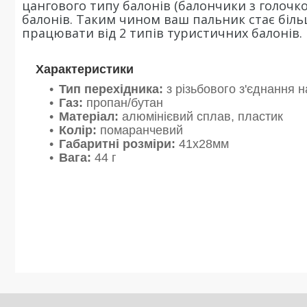
цангового типу балонів (балончики з голочко
балонів. Таким чином ваш пальник стає біл
працювати від 2 типів туристичних балонів.
Характеристики
Тип перехідника:
з різьбового з'єднання 
Газ:
пропан/бутан
Матеріал:
алюмінієвий сплав, пластик
Колір:
помаранчевий
Габаритні розміри:
41х28мм
Вага:
44 г