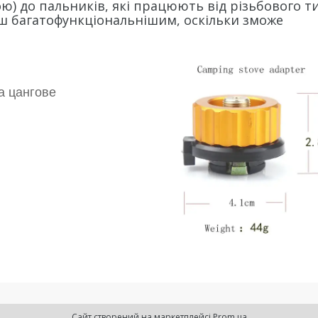
ю) до пальників, які працюють від різьбового т
ьш багатофункціональнішим, оскільки зможе
на цангове
Сайт створений на маркетплейсі
Prom.ua