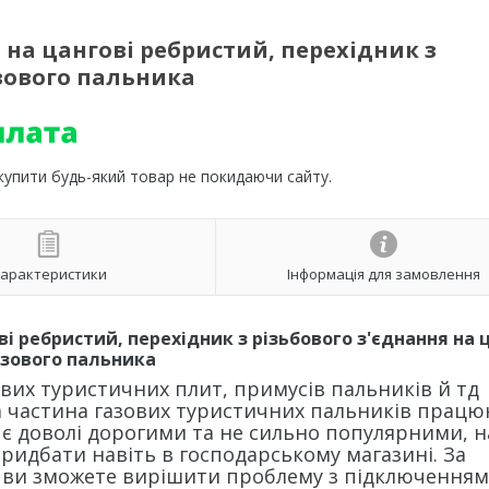
 на цангові ребристий, перехідник з
азового пальника
 купити будь-який товар не покидаючи сайту.
арактеристики
Інформація для замовлення
ві ребристий, перехідник з різьбового
з'єднання
на 
азового пальника
вих туристичних плит, примусів пальників й тд
а частина газових туристичних пальників прац
і є доволі дорогими та не сильно популярними, н
 придбати навіть в господарському магазині. За
 ви зможете вирішити проблему з підключенням