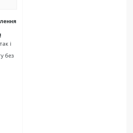
тлення
!
ак і
у без