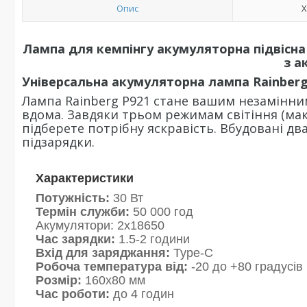
Опис
Х
Лампа для кемпінгу акумуляторна підвісна 
з а
Універсальна акумуляторна лампа Rainberg 
Лампа Rainberg P921 стане вашим незамінним
вдома. Завдяки трьом режимам світіння (ма
підберете потрібну яскравість. Вбудовані д
підзарядки.
Характеристики
Потужність:
30 Вт
Термін служби:
50 000 год
Акумулятори: 2х18650
Час зарядки:
1.5-2 години
Вхід для заряджання:
Type-C
Робоча температура від:
-20 до +80 градусів
Розмір:
160х80 мм
Час роботи:
до 4 годин