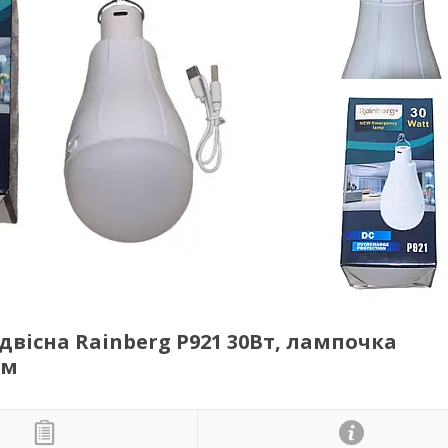
вісна Rainberg P921 30Вт, лампочка
ом