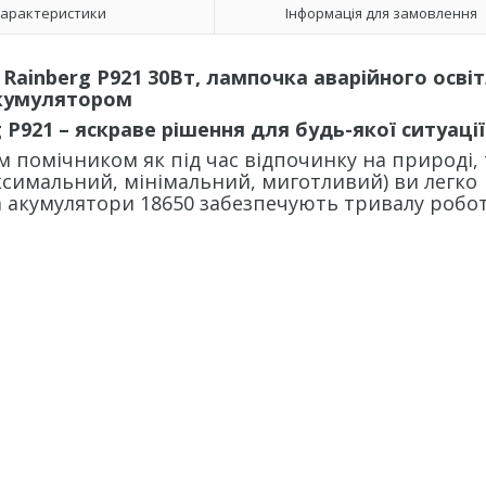
арактеристики
Інформація для замовлення
Rainberg P921 30Вт, лампочка аварійного осві
кумулятором
P921 – яскраве рішення для будь-якої ситуації
 помічником як під час відпочинку на природі, т
ксимальний, мінімальний, миготливий) ви легко
ва акумулятори 18650 забезпечують тривалу робот