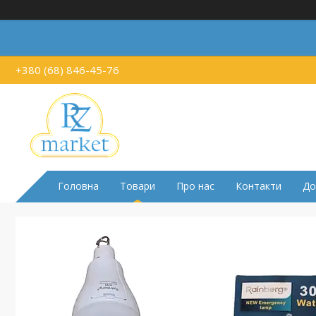
+380 (68) 846-45-76
Головна
Товари
Про нас
Контакти
До