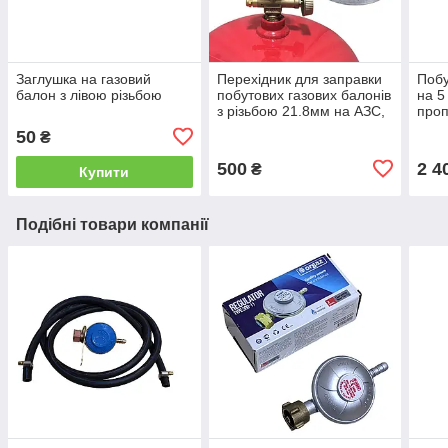
Заглушка на газовий
Перехідник для заправки
Побу
балон з лівою різьбою
побутових газових балонів
на 5
з різьбою 21.8мм на АЗС,
проп
заправний адаптер на
50
₴
газовий балон
500
2 4
₴
Купити
Подібні товари компанії