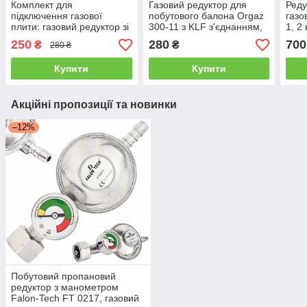
Комплект для
Газовий редуктор для
Реду
підключення газової
побутового балона Orgaz
газо
плити: газовий редуктор зі
300-11 з KLF з'єднанням,
1, 2
шлангом 2 метри + хомути
редуктор для газового
250
280
700
₴
₴
280 ₴
балона
Купити
Купити
Акційні пропозиції та новинки
–12%
Побутовий пропановий
редуктор з манометром
Falon-Tech FT 0217, газовий