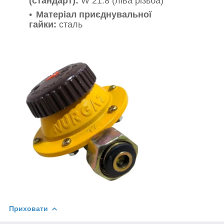
(стандарт):
W 21.8 (ліва різьба)
Матеріал приєднувальної
гайки:
сталь
Приховати