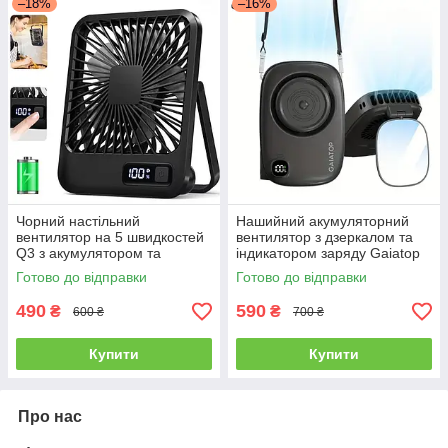
–18%
–16%
Чорний настільний
Нашийний акумуляторний
вентилятор на 5 швидкостей
вентилятор з дзеркалом та
Q3 з акумулятором та
індикатором заряду Gaiatop
підсвічуванням заряду
HF-04, 3 швидкості, чорний
Готово до відправки
Готово до відправки
490
590
₴
₴
600 ₴
700 ₴
Купити
Купити
Про нас