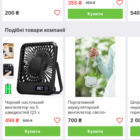
355
₴
450 ₴
200
540
₴
Купити
Подібні товари компанії
Чорний настільний
Портативний
Шпри
вентилятор на 5
акумуляторний
нерж
швидкостей Q3 з
вентилятор світло-
гори
акумулятором та
зелений (крижаний)
Vane
490
700
2 0
₴
₴
600 ₴
підсвічуванням заряду
DQ239 на 5 швидкостей
силі
для шиї та столу з
Купити
Купити
дисплеєм