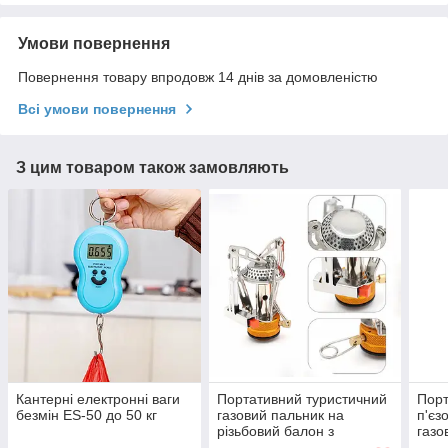
Умови повернення
Повернення товару впродовж 14 днів за домовленістю
Всі умови повернення
З цим товаром також замовляють
Кантерні електронні ваги
Портативний туристичний
Порт
безмін ES-50 до 50 кг
газовий пальник на
п'єз
різьбовий балон з
газо
п'єзопідпалом в кейсі
бал