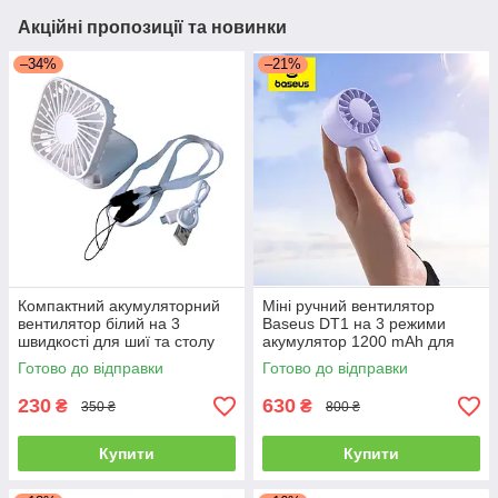
Акційні пропозиції та новинки
–34%
–21%
Компактний акумуляторний
Міні ручний вентилятор
вентилятор білий на 3
Baseus DT1 на 3 режими
швидкості для шиї та столу
акумулятор 1200 mAh для
YH6
дому та поїздок
Готово до відправки
Готово до відправки
230
630
₴
₴
350 ₴
800 ₴
Купити
Купити