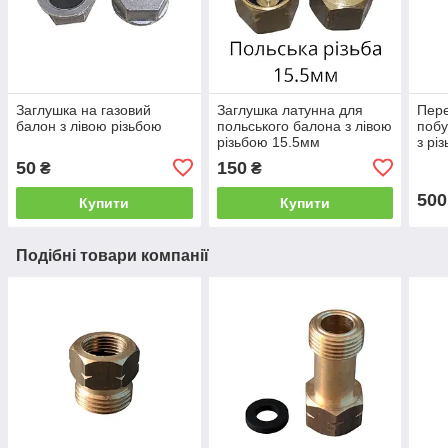
Заглушка на газовий
Заглушка латунна для
Пере
балон з лівою різьбою
польського балона з лівою
побу
різьбою 15.5мм
з рі
запр
50
150
₴
₴
газо
500
Купити
Купити
Подібні товари компанії