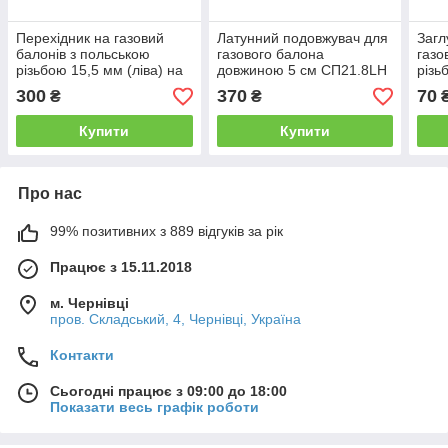
Перехідник на газовий
Латунний подовжувач для
Загл
балонів з польською
газового балона
газо
різьбою 15,5 мм (ліва) на
довжиною 5 см СП21.8LH
різь
різьбу 21.8мм (ліва)
(зовнішня-внутрішня
300
370
70
₴
₴
різьба)
Купити
Купити
Про нас
99% позитивних з 889 відгуків за рік
Працює з 15.11.2018
м. Чернівці
пров. Складський, 4, Чернівці, Україна
Контакти
Сьогодні працює з 09:00 до 18:00
Показати весь графік роботи