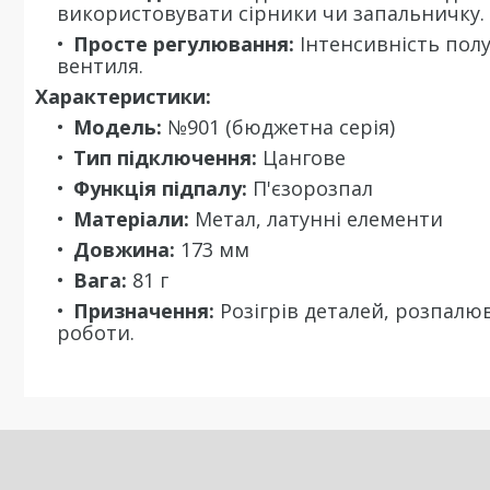
використовувати сірники чи запальничку.
Просте регулювання:
Інтенсивність пол
вентиля.
Характеристики:
Модель:
№901 (бюджетна серія)
Тип підключення:
Цангове
Функція підпалу:
П'єзорозпал
Матеріали:
Метал, латунні елементи
Довжина:
173 мм
Вага:
81 г
Призначення:
Розігрів деталей, розпалюва
роботи.