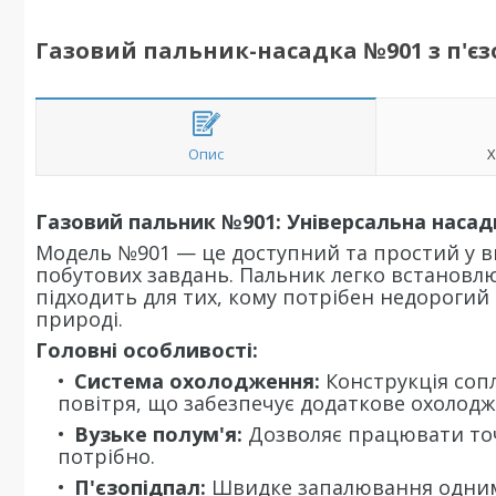
Газовий пальник-насадка №901 з п'є
Опис
Х
Газовий пальник №901: Універсальна насад
Модель №901 — це доступний та простий у в
побутових завдань. Пальник легко встановлю
підходить для тих, кому потрібен недорогий п
природі.
Головні особливості:
Система охолодження:
Конструкція сопл
повітря, що забезпечує додаткове охолодж
Вузьке полум'я:
Дозволяє працювати точ
потрібно.
П'єзопідпал:
Швидке запалювання одним 