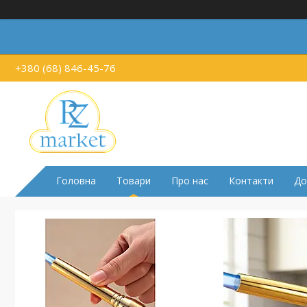
+380 (68) 846-45-76
Головна
Товари
Про нас
Контакти
До