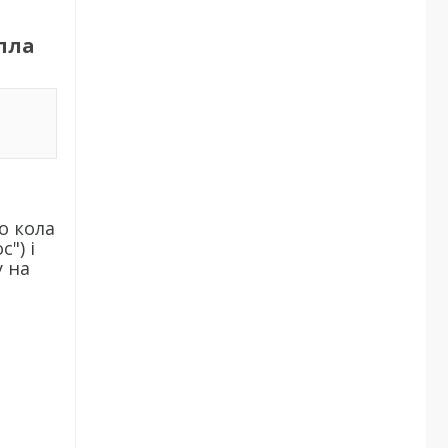
пла
о кола
") і
у на