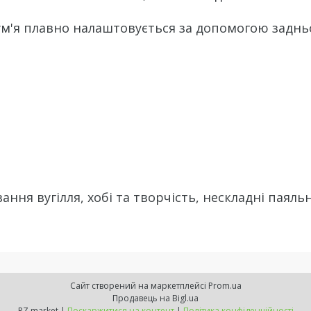
ум'я плавно налаштовується за допомогою заднь
ння вугілля, хобі та творчість, нескладні паяльн
Сайт створений на маркетплейсі
Prom.ua
Продавець на Bigl.ua
RZ market |
Поскаржитися на контент
|
Політика конфіденційності