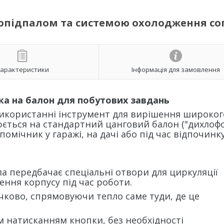
зопідпалом та системою охолодження со
арактеристики
Інформація для замовлення
ка на балон для побутових завдань
икористанні інструмент для вирішення широког
ється на стандартний цанговий балон ("дихлофос
омічник у гаражі, на дачі або під час відпочинк
а передбачає спеціальні отвори для циркуляції
ення корпусу під час роботи.
ково, спрямовуючи тепло саме туди, де це
натисканням кнопки, без необхідності