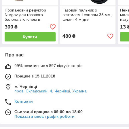
Пропановий редуктор
Газовий пальник з
Пенз
Nurgaz для газового
вентилем і соплом 35 мм,
маля
балона з ключем в
шланг 4 м для
нату
комплекті
підключення до балона
фарб
300
13
₴
480
₴
Купити
Про нас
99% позитивних з 897 відгуків за рік
Працює з 15.11.2018
м. Чернівці
пров. Складський, 4, Чернівці, Україна
Контакти
Сьогодні працює з 09:00 до 18:00
Показати весь графік роботи