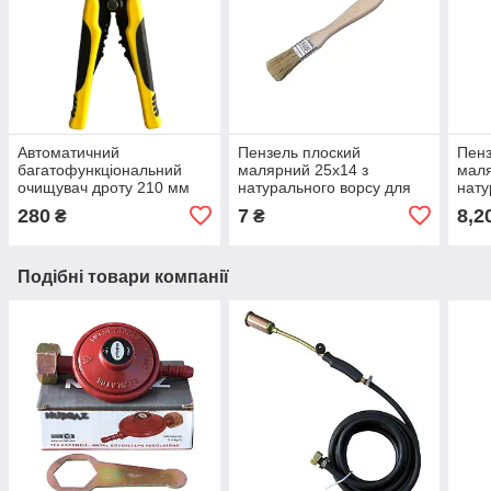
Автоматичний
Пензель плоский
Пенз
багатофункціональний
малярний 25х14 з
маля
очищувач дроту 210 мм
натурального ворсу для
нату
WX-D2
фарби та лаку Україна
фарб
280
7
8,2
₴
₴
Подібні товари компанії