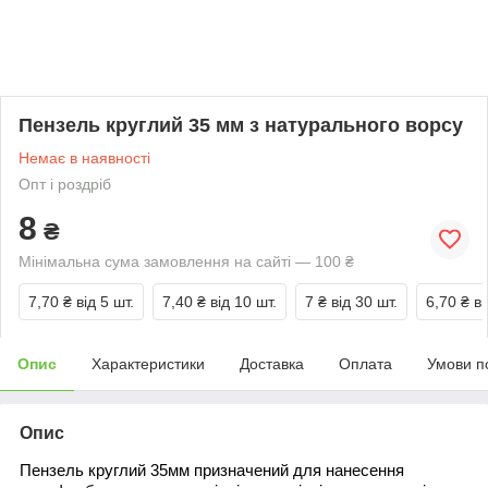
Пензель круглий 35 мм з натурального ворсу
Немає в наявності
Опт і роздріб
8
₴
Мінімальна сума замовлення на сайті — 100 ₴
7,70 ₴
від 5 шт.
7,40 ₴
від 10 шт.
7 ₴
від 30 шт.
6,70 ₴
ві
Опис
Характеристики
Доставка
Оплата
Умови п
Опис
Пензель круглий 35мм призначений для нанесення