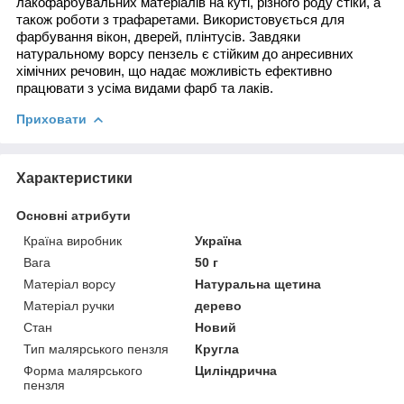
лакофарбувальних матеріалів на куті, різного роду стіки, а
також роботи з трафаретами. Використовується для
фарбування вікон, дверей, плінтусів. Завдяки
натуральному ворсу пензель є стійким до анресивних
хімічних речовин, що надає можливість ефективно
працювати з усіма видами фарб та лаків.
Приховати
Характеристики
Основні атрибути
Країна виробник
Україна
Вага
50 г
Матеріал ворсу
Натуральна щетина
Матеріал ручки
дерево
Стан
Новий
Тип малярського пензля
Кругла
Форма малярського
Циліндрична
пензля