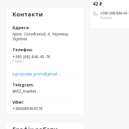
42 ₴
Контакти
+380 (68) 846-45
Роман
пров. Складський, 4, Чернівці,
Україна
+380 (68) 846-45-76
Роман
egospodar.prom@gmail.com
@RZ_market
+380688464576