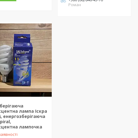
Роман
берігаюча
центна лампа Іскра
4, енергозберігаюча
iral,
сцентна лампочка
наявності