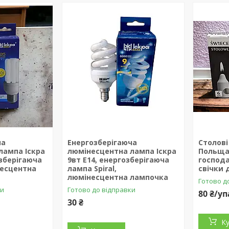
ча
Енергозберігаюча
Столові
лампа Іскра
люмінесцентна лампа Іскра
Польща,
озберігаюча
9вт Е14, енергозберігаюча
господа
несцентна
лампа Spiral,
свічки 
люмінесцентна лампочка
Готово д
ки
Готово до відправки
80 ₴/у
30 ₴
К