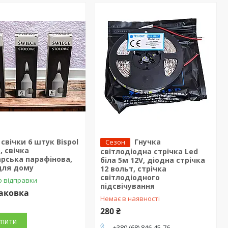
 свічки 6 штук Bispol
Гнучка
Сезон
 свічка
світлодіодна стрічка Led
рська парафінова,
біла 5м 12V, діодна стрічка
для дому
12 вольт, стрічка
світлодіодного
о відправки
підсвічування
паковка
Немає в наявності
280 ₴
упити
+380 (68) 846-45-76