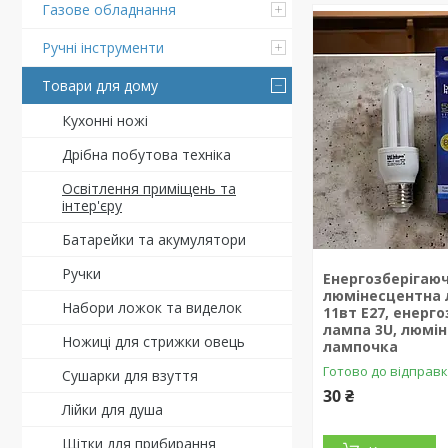
Газове обладнання
Ручні інструменти
Товари для дому
Кухонні ножі
Дрібна побутова техніка
Освітлення приміщень та
інтер'єру
Батарейки та акумулятори
Ручки
Енергозберігаю
люмінесцентна 
Набори ложок та виделок
11вт Е27, енерг
лампа 3U, люмі
Ножиці для стрижки овець
лампочка
Готово до відправ
Сушарки для взуття
30 ₴
Лійки для душа
Щітки для прибирання