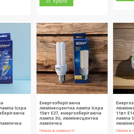
Купити
ча
Енергозберігаюча
Енергоз
лампа Іскра
люмінесцентна лампа Іскра
люмінес
озберігаюча
15вт Е27, енергозберігаюча
11вт Е1
лампа 3U, люмінесцентна
лампа Sp
 лампочка
лампочка
люміне
Немає в наявності
Немає в 