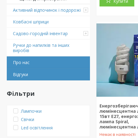
Купити
Активний відпочинок і подорожі
Ковбасні шприци
Садово-городній інвентар
Ручки до напилків та інших
виробів
Про нас
Відгуки
Фільтри
Енергозберігаю
Лампочки
люмінесцентна 
15вт Е27, енерг
Свічки
лампа Spiral,
люмінесцентна
Led освітлення
Немає в наявності