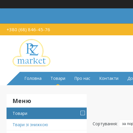
+380 (68) 846-45-76
Головна
Товари
Про нас
Контакти
До
Товари
Твари зі знижкою