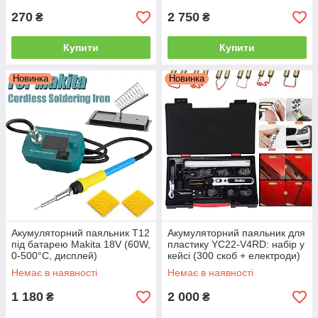
270
2 750
₴
₴
Купити
Купити
Новинка
Новинка
Акумуляторний паяльник T12
Акумуляторний паяльник для
під батарею Makita 18V (60W,
пластику YC22-V4RD: набір у
0-500°C, дисплей)
кейсі (300 скоб + електроди)
для дому та авто
Немає в наявності
Немає в наявності
1 180
2 000
₴
₴