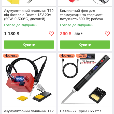
Акумуляторний паяльник T12
Компактний фен для
під батарею Dewalt 18V-20V
термоусадки та творчості:
(60W, 0-500°C, дисплей)
потужність 300 Вт, робоча
температура 200°C
Готово до відправки
Готово до відправки
1 180
290
₴
₴
350 ₴
Купити
Купити
Новинка
Новинка
–17%
Акумуляторний паяльник T12
Паяльник Type-C 65 Вт з