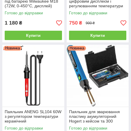
під батарею Milwaukee M18
цифровим дисплеєм і
(72W, 0-450°C, дисплей)
регулюванням температури
180–500°C
Готово до відправки
Готово до відправки
1 180
750
₴
₴
900 ₴
Купити
Купити
Новинка
Новинка
Паяльник ANENG SL104 60W
Паяльник для зварювання
з регулятором температури
пластику акумуляторний
керамічний
Hogert з кейсом та 300
скобами в комплекті
Готово до відправки
Готово до відправки