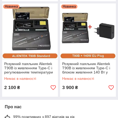
Новинка
Новинка
Розумний паяльник Alientek
Розумний паяльник Alientek
T90B із живленням Type-C і
T90B із живленням Type-C і
регулюванням температури
блоком живлення 140 Вт у
80–450°C
комплекті
Немає в наявності
Немає в наявності
2 100
3 900
₴
₴
Про нас
99% позитивних з 897 відгуків за рік