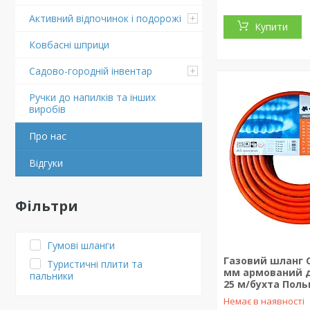
Активний відпочинок і подорожі
Купити
Ковбасні шприци
Садово-городній інвентар
Ручки до напилків та інших
виробів
Про нас
Відгуки
Фільтри
Гумові шланги
Газовий шланг Ce
Туристичні плити та
мм армований д
пальники
25 м/бухта Пол
Немає в наявності