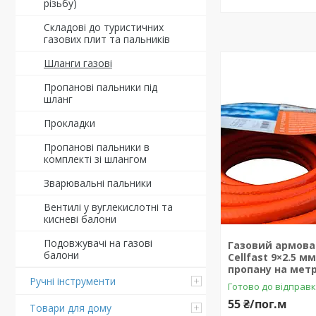
різьбу)
Складові до туристичних
газових плит та пальників
Шланги газові
Пропанові пальники під
шланг
Прокладки
Пропанові пальники в
комплекті зі шлангом
Зварювальні пальники
Вентилі у вуглекислотні та
кисневі балони
Подовжувачі на газові
Газовий армова
балони
Cellfast 9×2.5 м
пропану на мет
Ручні інструменти
Готово до відправ
55 ₴/пог.м
Товари для дому