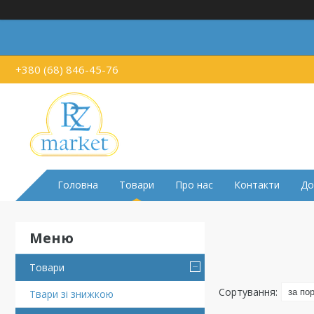
+380 (68) 846-45-76
Головна
Товари
Про нас
Контакти
До
Товари
Твари зі знижкою