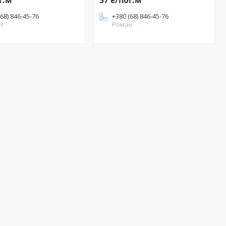
г.м
37 ₴/пог.м
(68) 846-45-76
+380 (68) 846-45-76
н
Роман