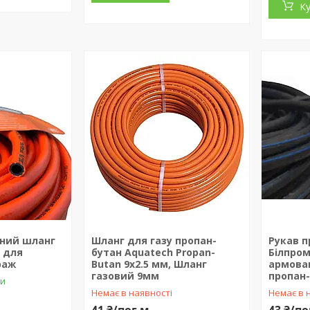
К
ний шланг
Шланг для газу пропан-
Рукав 
м для
бутан Aquatech Propan-
Білпро
раж
Butan 9х2.5 мм, Шланг
армова
газовий 9мм
пропан
ки
Немає в наявності
Немає в 