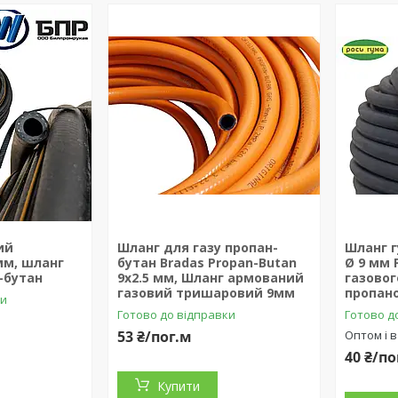
ий
Шланг для газу пропан-
Шланг 
мм, шланг
бутан Bradas Propan-Butan
Ø 9 мм 
-бутан
9х2.5 мм, Шланг армований
газовог
газовий тришаровий 9мм
пропан
ки
Готово до відправки
Готово д
53 ₴/пог.м
Оптом і в
40 ₴/по
Купити