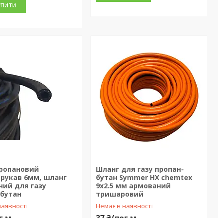
упити
пропановий
Шланг для газу пропан-
мрукав 6мм, шланг
бутан Symmer HX chemtex
ний для газу
9х2.5 мм армований
-бутан
тришаровий
наявності
Немає в наявності