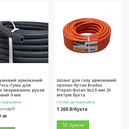
гумовий армований
Шланг для газу армований
Рось-Гума для
пропан-бутан Bradas
о зварювання, рукав
Propan-Butan 9х2.5 мм 25
овий 9 мм
метрів бухта
о відправки
Готово до відправки
 роздріб
1 260 ₴/бухта
г.м
Купити