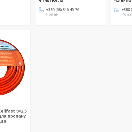
41 ₴/пог.м
43 ₴/по
+380 (68) 846-45-76
+380 
Роман
Рома
llfast 9×2.5
ля пропану
ьща