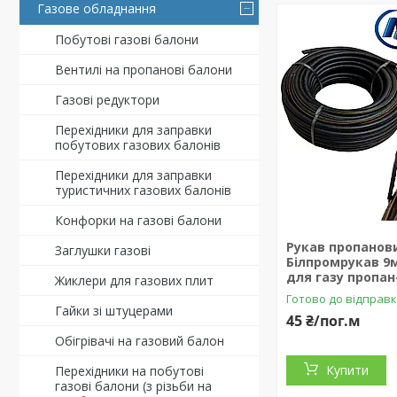
Газове обладнання
Побутові газові балони
Вентилі на пропанові балони
Газові редуктори
Перехідники для заправки
побутових газових балонів
Перехідники для заправки
туристичних газових балонів
Конфорки на газові балони
Рукав пропанов
Заглушки газові
Білпромрукав 9
для газу пропан
Жиклери для газових плит
Готово до відправ
Гайки зі штуцерами
45 ₴/пог.м
Обігрівачі на газовий балон
Купити
Перехідники на побутові
газові балони (з різьби на