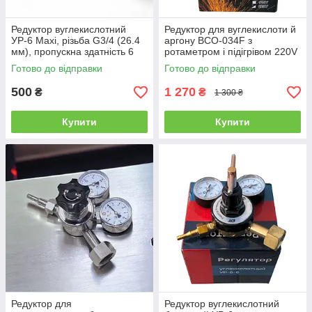
Редуктор вуглекислотний
Редуктор для вуглекислоти й
УР-6 Maxi, різьба G3/4 (26.4
аргону BCO-034F з
мм), пропускна здатність 6
ротаметром і підігрівом 220V
м³/год
(євровилка)
Готово до відправки
Готово до відправки
500
1 270
₴
₴
1 300 ₴
Купити
Купити
Редуктор для
Редуктор вуглекислотний