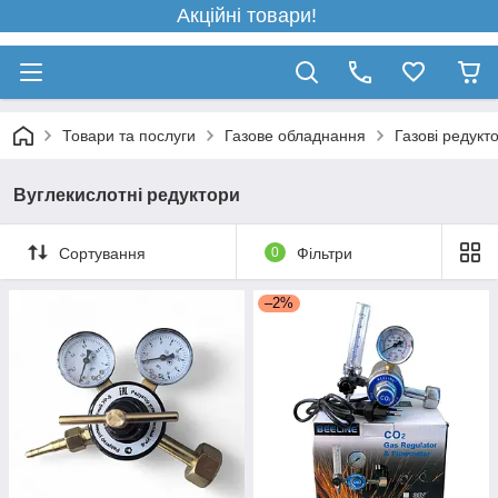
Акційні товари!
Товари та послуги
Газове обладнання
Газові редукт
Вуглекислотні редуктори
Сортування
0
Фільтри
–2%